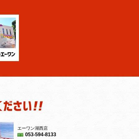
エーワン湖西店
053-594-8133