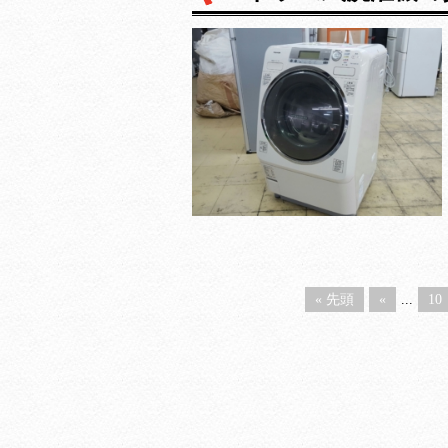
« 先頭
«
...
10