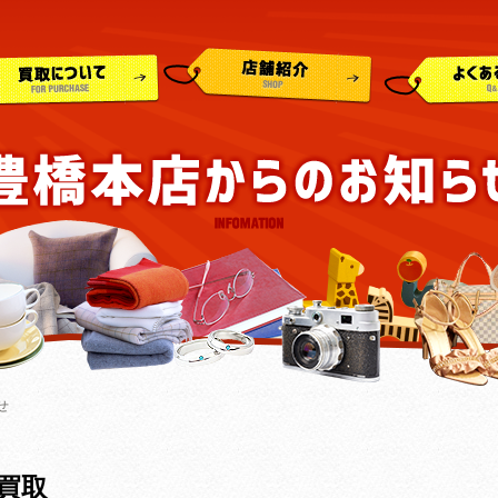
せ
アコン
買取