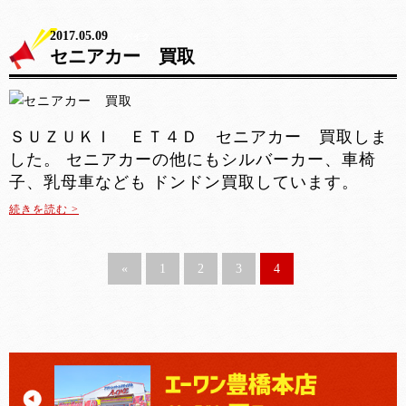
2017.05.09
バイク
セニアカー 買取
ＳＵＺＵＫＩ ＥＴ４Ｄ セニアカー 買取しま
した。 セニアカーの他にもシルバーカー、車椅
子、乳母車なども ドンドン買取しています。
続きを読む >
«
1
2
3
4