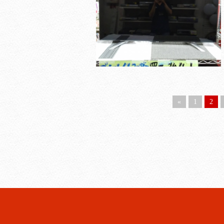
«
1
2