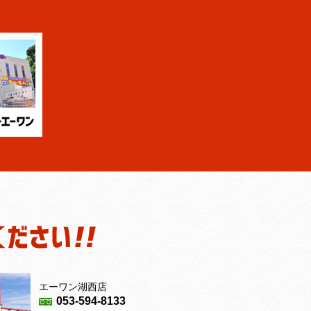
エーワン湖西店
053-594-8133