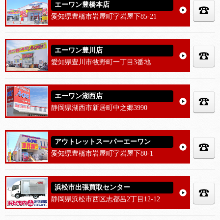
エーワン豊橋本店
愛知県豊橋市岩屋町字岩屋下85-21
エーワン豊川店
愛知県豊川市牧野町一丁目3番地
エーワン湖西店
静岡県湖西市新居町中之郷3990
アウトレットスーパーエーワン
愛知県豊橋市岩屋町字岩屋下80-1
浜松市出張買取センター
静岡県浜松市西区志都呂2丁目12-12