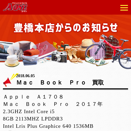
2018.06.05
スマホ・パソコン
Ｍａｃ Ｂｏｏｋ Ｐｒｏ 買取
Ａｐｐｌｅ Ａ１７０８
Ｍａｃ Ｂｏｏｋ Ｐｒｏ ２０１７年
2.3GHZ Intel Core i5
8GB 2113MHZ LPDDR3
Intel Lris Plus Graphice 640 1536MB