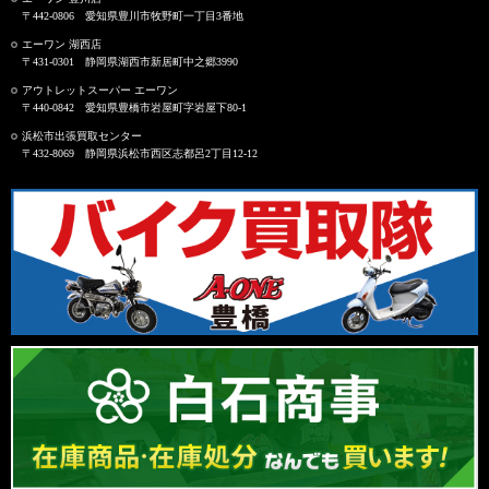
〒442-0806 愛知県豊川市牧野町一丁目3番地
エーワン 湖西店
〒431-0301 静岡県湖西市新居町中之郷3990
アウトレットスーパー エーワン
〒440-0842 愛知県豊橋市岩屋町字岩屋下80-1
浜松市出張買取センター
〒432-8069 静岡県浜松市西区志都呂2丁目12-12