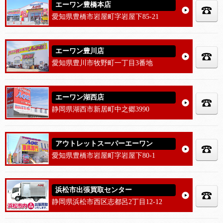
エーワン豊橋本店
愛知県豊橋市岩屋町字岩屋下85-21
エーワン豊川店
愛知県豊川市牧野町一丁目3番地
エーワン湖西店
静岡県湖西市新居町中之郷3990
アウトレットスーパーエーワン
愛知県豊橋市岩屋町字岩屋下80-1
浜松市出張買取センター
静岡県浜松市西区志都呂2丁目12-12