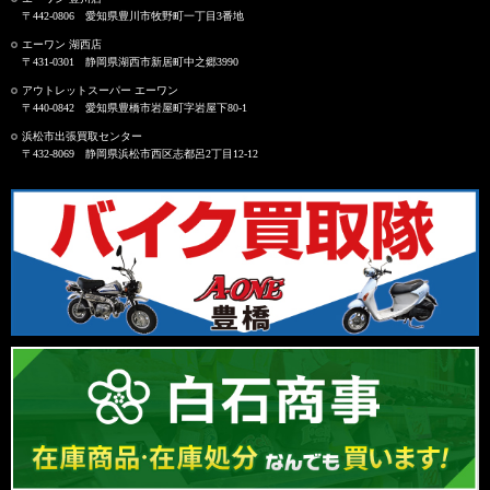
〒442-0806 愛知県豊川市牧野町一丁目3番地
エーワン 湖西店
〒431-0301 静岡県湖西市新居町中之郷3990
アウトレットスーパー エーワン
〒440-0842 愛知県豊橋市岩屋町字岩屋下80-1
浜松市出張買取センター
〒432-8069 静岡県浜松市西区志都呂2丁目12-12