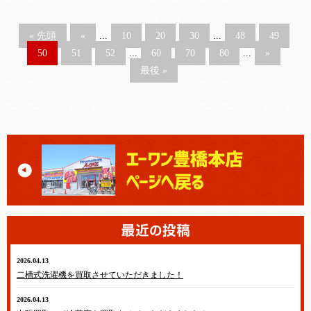
« 先頭
«
...
10
20
30
...
48
49
50
51
52
...
60
70
80
...
»
最後 »
2026.04.13
テレビ・冷蔵庫・洗濯機・エアコン
二槽式洗濯機を買取させていただきました！
2026.04.13
テレビ・冷蔵庫・洗濯機・エアコン