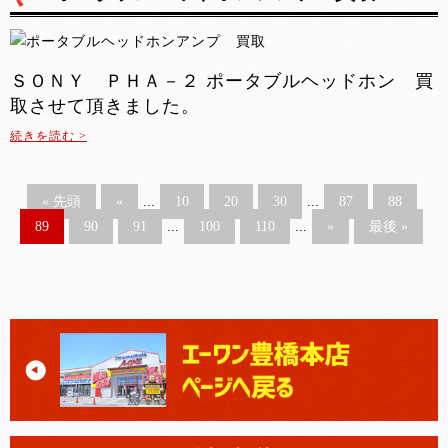
ＳＯＮＹ ＰＨＡ－２ ポータブルヘッドホン 買
取させて頂きました。
続きを読む >
« 先頭
«
...
10
20
30
...
87
88
89
90
91
...
100
110
...
»
最後 »